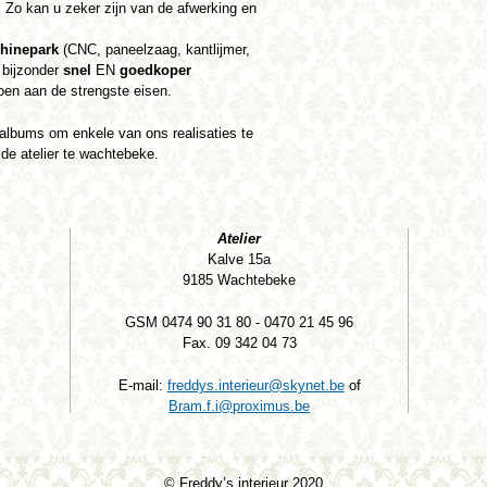
! Zo kan u zeker zijn van de afwerking en
hinepark
(CNC, paneelzaag, kantlijmer,
m bijzonder
snel
EN
goedkoper
doen aan de strengste eisen.
 albums om enkele van ons realisaties te
 de atelier te wachtebeke.
Atelier
Kalve 15a
9185 Wachtebeke
GSM 0474 90 31 80 - 0470 21 45 96
Fax. 09 342 04 73
E-mail:
freddys.interieur@skynet.be
of
Bram.f.i@proximus.be
© Freddy’s interieur 2020