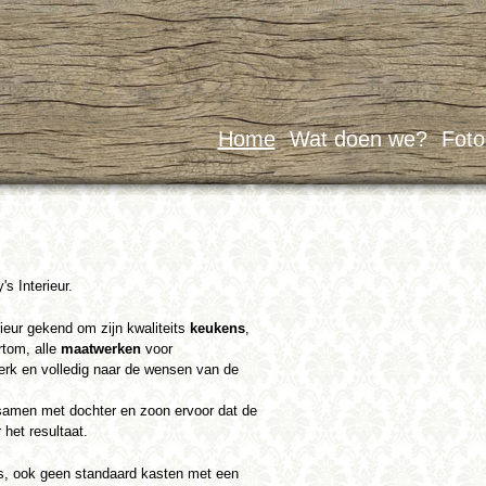
Skip to
main
content
Home
Wat doen we?
Fotog
s Interieur.
rieur gekend om zijn kwaliteits
keukens
,
rtom, alle
maatwerken
voor
rk en volledig naar de wensen van de
samen met dochter en zoon ervoor dat de
 het resultaat.
s, ook geen standaard kasten met een